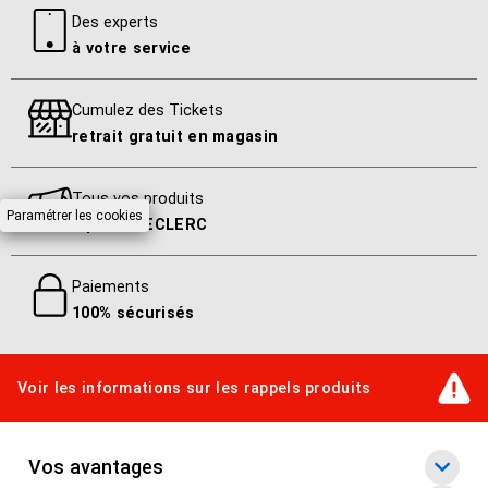
Unité centrale et tour
Des experts
à votre service
Système d'exploitation ordinateur
Windows 7 Pro 64 bits
Cumulez des Tickets
retrait gratuit en magasin
Poids du produit
8 kg
Tous vos produits
Paramétrer les cookies
à prix E.LECLERC
Utilisation
Bureautique
Paiements
100% sécurisés
EAN
3664870175083
Voir les informations sur les rappels produits
Reprise DEEE
En savoir plus
Vos avantages