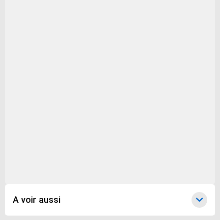
Capacité du disque dur
960
Capacité du SSD
1 To
Catégorie produits
ordinateurs_bureau
Disponibilité des pièces détachées
Non Communiquée
Avec écran
Non
A voir aussi
Type d'ordinateur de bureau