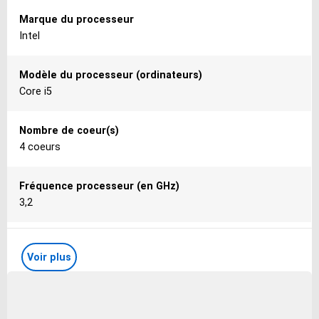
Caractéristiques
Marque du processeur
Intel
Modèle du processeur (ordinateurs)
Core i5
Nombre de coeur(s)
4 coeurs
Fréquence processeur (en GHz)
3,2
Mémoire vive (RAM)
Voir plus
4
Technologie RAM
DDR3 SDRAM