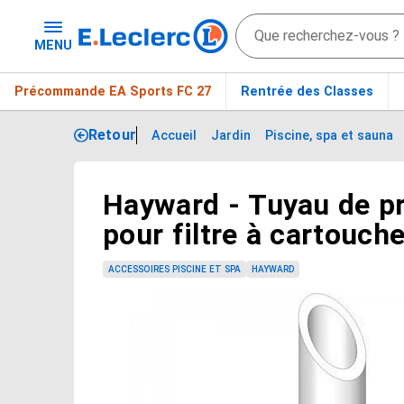
MENU
Précommande EA Sports FC 27
Rentrée des Classes
Retour
Accueil
Jardin
Piscine, spa et sauna
Hayward - Tuyau de pri
Passer le carrousel d'images
pour filtre à cartouch
SwimClear - CX2030Z
ACCESSOIRES PISCINE ET SPA
HAYWARD