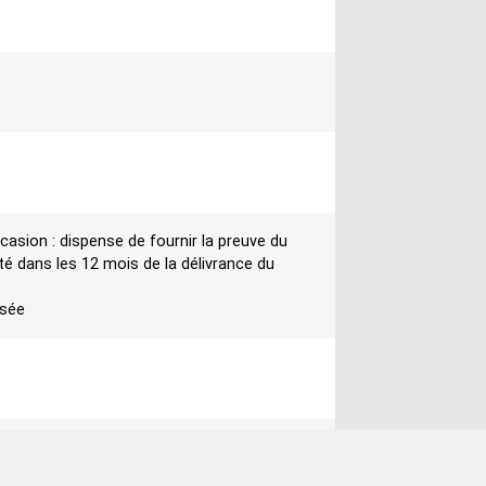
casion : dispense de fournir la preuve du
é dans les 12 mois de la délivrance du
isée
rise d'air pour filtre à cartouche de
- CX2030Z3