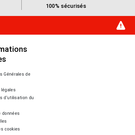
100% sécurisés
rmations
es
ns Générales de
 légales
s d'utilisation du
e données
lles
es cookies