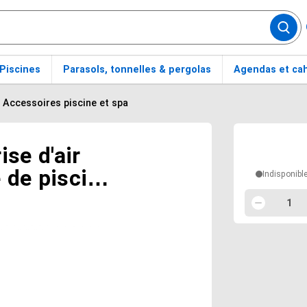
Piscines
Parasols, tonnelles & pergolas
Agendas et cah
Accessoires piscine et spa
Options d
se d'air
e de piscine
Indisponibl
3
1
Quantité
1
Utilisez le
Moins