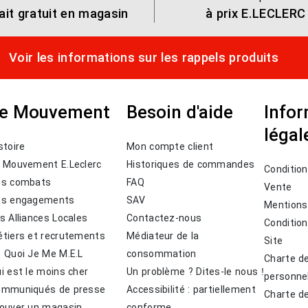
rait gratuit en magasin
à prix E.LECLERC
Voir les informations sur les rappels produits
e Mouvement
Besoin d'aide
Info
légal
stoire
Mon compte client
 Mouvement E.Leclerc
Historiques de commandes
Conditio
os combats
FAQ
Vente
os engagements
SAV
Mentions
s Alliances Locales
Contactez-nous
Condition
tiers et recrutements
Médiateur de la
Site
 Quoi Je Me M.E.L
consommation
Charte d
i est le moins cher
Un problème ? Dites-le nous !
personne
ommuniqués de presse
Accessibilité : partiellement
Charte d
ouver un magasin
conforme