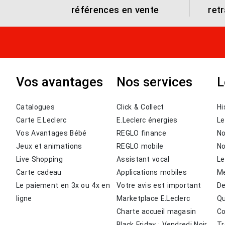
références en vente
ret
Vos avantages
Nos services
L
Catalogues
Click & Collect
Hi
Carte E.Leclerc
E.Leclerc énergies
Le
Vos Avantages Bébé
REGLO finance
N
Jeux et animations
REGLO mobile
N
Live Shopping
Assistant vocal
Le
Carte cadeau
Applications mobiles
Mé
Le paiement en 3x ou 4x en
Votre avis est important
De
ligne
Marketplace
E.Leclerc
Qu
Charte accueil magasin
C
Black Friday : Vendredi Noir
Tr