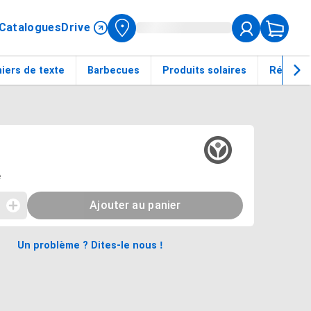
Catalogues
Drive
iers de texte
Barbecues
Produits solaires
Réfrigér
e livraisons du produit
e
Ajouter au panier
s boutons plus et moins ou saisissez directement la quantité dé
Plus
Un problème ? Dites-le nous !