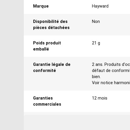
Marque
Hayward
Disponibilité des
Non
pièces détachées
Poids produit
21 g
emballé
Garantie légale de
2 ans. Produits d'oc
conformité
défaut de conformit
bien.
Voir notice harmon
Garanties
12 mois
commerciales
Libellé
Hayward - Tuyau de p
piscine SwimClear 