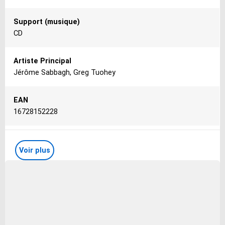
Support (musique)
CD
Artiste Principal
Jérôme Sabbagh, Greg Tuohey
EAN
16728152228
Genre (musique)
Voir plus
Jazz
Libellé
no filter
Interprète(s)