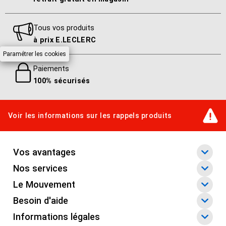
Nombre de piste(s)
Tous vos produits
7
à prix E.LECLERC
Paramétrer les cookies
Interprète(s) secondaire(s)
Paiements
Joe Martin, Kush Abadey
100% sécurisés
Musicien / Soliste Instrumental
Jérôme Sabbagh, Greg Tuohey, Joe Martin, Kush Abadey
Voir les informations sur les rappels produits
Sous-genre (musique)
Jazz
Vos avantages
Nos services
Sous-support (musique)
Le Mouvement
CD Digipack
Besoin d'aide
Informations légales
Catégorie produits