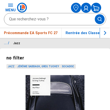
MENU
Précommande EA Sports FC 27
Rentrée des Classes
... /
Jazz
Passer le carrousel d'images
no filter
JAZZ
JÉRÔME SABBAGH, GREG TUOHEY
SOCADISC