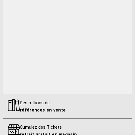
Jérôme Sabbagh, Greg Tuohey
Liste des pistes
1.01 . vicious - Tuohey, Greg, Martin, Joe, Sabbagh, Jérôme,
Abadey, Kush1.02 . lurker - Tuohey, Greg, Martin, Joe,
Sabbagh, Jérôme, Abadey, Kush1.03 . no raod - Tuohey,
Greg, Martin, Joe, Sabbagh, Jérôme, Abadey, Kush1.04 .
chaos reigns - Tuohey, Greg, Martin, Joe, Sabbagh, Jérôme,
Abadey, Kush1.05 . ghostly - Tuohey, Greg, Martin, Joe,
Sabbagh, Jérôme, Abadey, Kush1.06 . cotton - Tuohey,
Greg, Martin, Joe, Sabbagh, Jérôme, Abadey, Kush1.07 . you
are on my mind - Tuohey, Greg, Martin, Joe, Sabbagh,
Jérôme, Abadey, Kush
Editeur
Des millions de
Socadisc
références en vente
Distributeur
Cumulez des Tickets
Socadisc
retrait gratuit en magasin