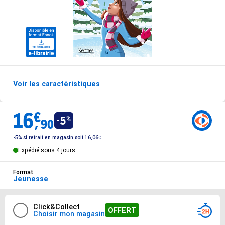
Voir les caractéristiques
Options de livraisons du produit
16
€
Vendu 16.9€
5
%
,
90
-5% si retrait en magasin soit 16,06€
Expédié sous 4 jours
Format
Jeunesse
Options de livraison
Sélectionnez votre mode de livraison préféré
Click&Collect
OFFERT
Choisir mon magasin