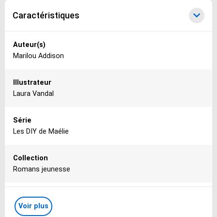
Caractéristiques
Caractéristiques
Auteur(s)
Marilou Addison
Illustrateur
Laura Vandal
Série
Les DIY de Maélie
Collection
Romans jeunesse
Editeur
Voir plus
Kennes Editions