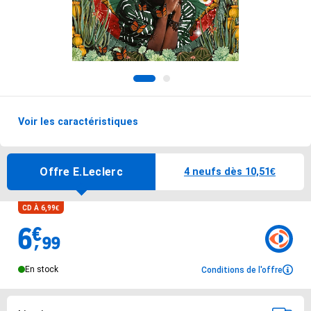
1
2
Voir les caractéristiques
Options de livraisons du produit
Offre E.Leclerc
4 neufs dès 10,51€
CD À 6,99€
6
€
Vendu 6.99€
,
99
En stock
Conditions de l'offre
Conditions de l'offre
Options de livraison
Sélectionnez votre mode de livraison préféré