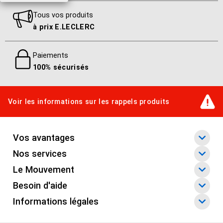
Warner music france
Tous vos produits
à prix E.LECLERC
Sous-genre (musique)
Trip hop/Drum 'n bass
Paiements
100% sécurisés
Sous-support (musique)
CD Digipack
Voir les informations sur les rappels produits
Catégorie produits
musique
Vos avantages
Nombre de disque(s)
Nos services
1
Le Mouvement
Besoin d'aide
Informations légales