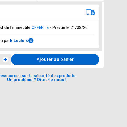
livraison
votre mode de livraison préféré
ed de l'immeuble
OFFERTE
- Prévue le 21/08/26
E.Leclerc
u par
Ajouter au panier
s boutons plus et moins ou saisissez directement la quantité dé
Plus
essources sur la sécurité des produits
Un problème ? Dites-le nous !