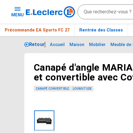
MENU
Précommande EA Sports FC 27
Rentrée des Classes
Retour
Accueil
Maison
Mobilier
Meuble de 
Canapé d'angle MARIA
Passer le carrousel d'images
et convertible avec Co
simili et microfibre - 
CANAPÉ CONVERTIBLE
LOUNGITUDE