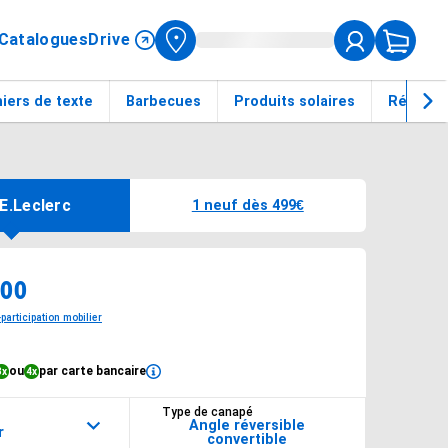
Catalogues
Drive
iers de texte
Barbecues
Produits solaires
Réfrigér
e livraisons du produit
E.Leclerc
1 neuf dès 499€
€
9€
00
participation mobilier
ou
par carte bancaire
3x
4x
Type de canapé
Angle réversible
r
convertible