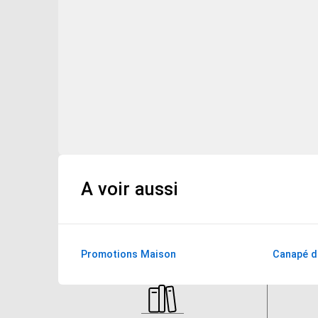
Style
Moderne
Marque
Loungitude
Garantie légale de
2 ans. Produits d'oc
conformité
défaut de conformit
bien.
Disponibilité des
Non
pièces détachées
A voir aussi
Origine de
Autre
fabrication
Promotions Maison
Canapé d
Poids du produit
79 kg
Dimensions de
135 x 195 cm