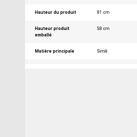
Hauteur du produit
81 cm
Hauteur produit
58 cm
emballé
Matière principale
Simili
Largeur produit
147 cm
emballé
Voir plus
Libellé
Canapé d'angle MARI
en simili et microfib
A monter soi-même
Oui
Nombre de colis
2