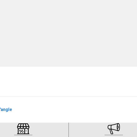
casion : dispense de fournir la preuve du
é dans les 12 mois de la délivrance du
'angle