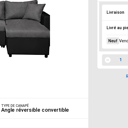
Options de 
Sélectionnez 
Livraison
Livré au pi
Neuf
Vend
1
Quantité
1
Utilisez le
Moins
R
TYPE DE CANAPÉ
Angle réversible convertible