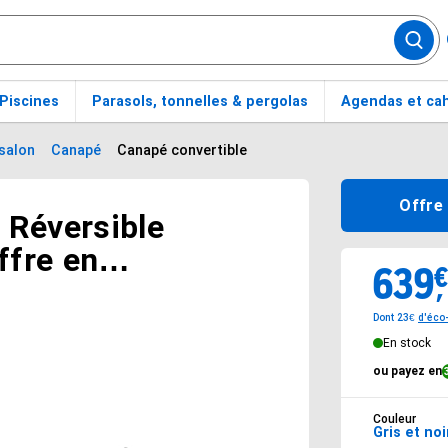
Piscines
Parasols, tonnelles & pergolas
Agendas et cah
salon
Canapé
Canapé convertible
Options d
Offre 
 Réversible
ffre en
639
Vendu 63
,
Gris et Noir
Dont 23€
d'éco-
En stock
ou payez en
Couleur
Gris et noi