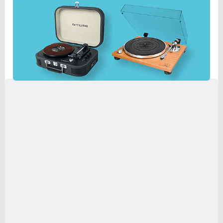
Multi-Artistes
Editeur
Socadisc
Distributeur
Socadisc
Sous-genre (musique)
Techno/Dance/Electro international
Sous-support (musique)
Vinyle 33T
Catégorie produits
musique