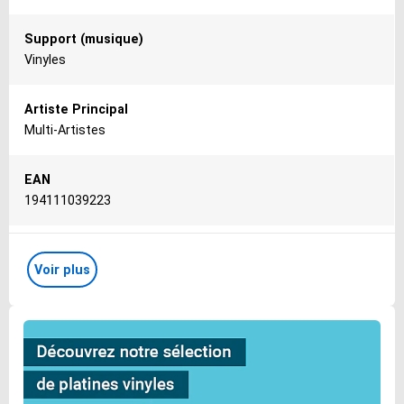
Support (musique)
Vinyles
Artiste Principal
Multi-Artistes
EAN
194111039223
Genre (musique)
Voir plus
Electro
Libellé
80's Techno Tracks - Vinyl Edition 4
Interprète(s)