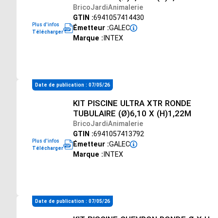
BricoJardiAnimalerie
GTIN :
6941057414430
Plus d'infos
Émetteur :
GALEC
Télécharger
Marque :
INTEX
Date de publication : 07/05/26
KIT PISCINE ULTRA XTR RONDE
TUBULAIRE (Ø)6,10 X (H)1,22M
BricoJardiAnimalerie
GTIN :
6941057413792
Plus d'infos
Émetteur :
GALEC
Télécharger
Marque :
INTEX
Date de publication : 07/05/26