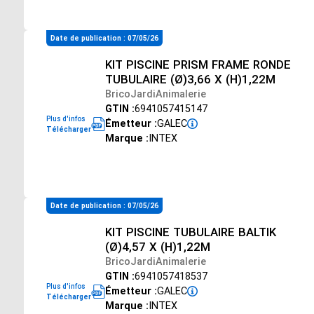
Date de publication : 07/05/26
KIT PISCINE PRISM FRAME RONDE
TUBULAIRE (Ø)3,66 X (H)1,22M
BricoJardiAnimalerie
GTIN :
6941057415147
Plus d'infos
Émetteur :
GALEC
Télécharger
Marque :
INTEX
Date de publication : 07/05/26
KIT PISCINE TUBULAIRE BALTIK
(Ø)4,57 X (H)1,22M
BricoJardiAnimalerie
GTIN :
6941057418537
Plus d'infos
Émetteur :
GALEC
Télécharger
Marque :
INTEX