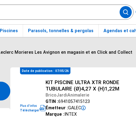
Piscines
Parasols, tonnelles & pergolas
Agendas et cah
Leclerc Morieres Les Avignon en magasin et en Click and Collect
Date de publication : 07/05/26
KIT PISCINE ULTRA XTR RONDE
TUBULAIRE (Ø)4,27 X (H)1,22M
BricoJardiAnimalerie
GTIN :
6941057415123
Plus d'infos
Émetteur :
GALEC
Télécharger
Marque :
INTEX