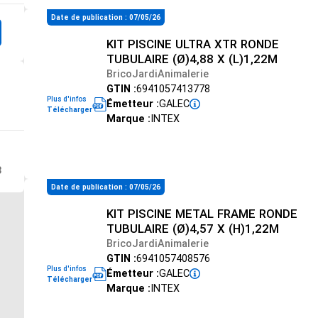
Date de publication : 07/05/26
KIT PISCINE ULTRA XTR RONDE
TUBULAIRE (Ø)4,88 X (L)1,22M
BricoJardiAnimalerie
GTIN :
6941057413778
Plus d'infos
Émetteur :
GALEC
Télécharger
Marque :
INTEX
3
Date de publication : 07/05/26
KIT PISCINE METAL FRAME RONDE
TUBULAIRE (Ø)4,57 X (H)1,22M
BricoJardiAnimalerie
GTIN :
6941057408576
Plus d'infos
Émetteur :
GALEC
Télécharger
Marque :
INTEX