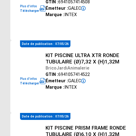
GTIN :
6941057414508
Plus d'infos
Émetteur :
GALEC
Télécharger
Marque :
INTEX
Date de publication : 07/05/26
KIT PISCINE ULTRA XTR RONDE
TUBULAIRE (Ø)7,32 X (H)1,32M
BricoJardiAnimalerie
GTIN :
6941057414522
Plus d'infos
Émetteur :
GALEC
Télécharger
Marque :
INTEX
Date de publication : 07/05/26
KIT PISCINE PRISM FRAME RONDE
TUBULAIRE (Ø)6,10 X (H)1,32M