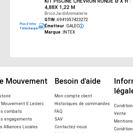
KIT PISCINE CHEVRON RONDE Ø X H :
4,88X 1,22 M
BricoJardiAnimalerie
GTIN :
6941057423272
Plus d'infos
Émetteur :
GALEC
Télécharger
Marque :
INTEX
e Mouvement
Besoin d'aide
Info
légal
stoire
Mon compte client
 Mouvement E.Leclerc
Historiques de commandes
Conditio
os combats
FAQ
Vente
os engagements
SAV
Mentions
s Alliances Locales
Contactez-nous
Condition