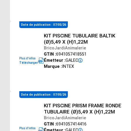
Date de publication : 07/05/26
KIT PISCINE TUBULAIRE BALTIK
(Ø)5,49 X (H)1,22M
BricoJardiAnimalerie
GTIN :
6941057418551
Plus d'infos
Émetteur :
GALEC
Télécharger
Marque :
INTEX
Date de publication : 07/05/26
KIT PISCINE PRISM FRAME RONDE
TUBULAIRE (Ø)5,49 X (H)1,22M
BricoJardiAnimalerie
GTIN :
6941057414416
Plus d'infos
Émetteur :
GALEC