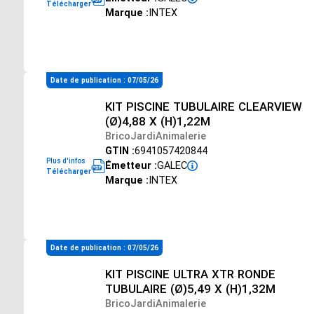
Télécharger
Marque :
INTEX
Date de publication : 07/05/26
KIT PISCINE TUBULAIRE CLEARVIEW
(Ø)4,88 X (H)1,22M
BricoJardiAnimalerie
GTIN :
6941057420844
Plus d'infos
Émetteur :
GALEC
Télécharger
Marque :
INTEX
Date de publication : 07/05/26
KIT PISCINE ULTRA XTR RONDE
TUBULAIRE (Ø)5,49 X (H)1,32M
BricoJardiAnimalerie