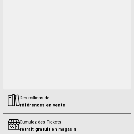
Editeur
Socadisc
Distributeur
Socadisc
Sous-genre (musique)
Monde Amérique Latine
Sous-support (musique)
CD
Des millions de
références en vente
Catégorie produits
musique
Cumulez des Tickets
retrait gratuit en magasin
Nombre de disque(s)