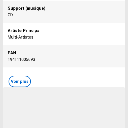
Support (musique)
CD
Artiste Principal
Multi-Artistes
EAN
194111005693
Genre (musique)
Voir plus
Musique du monde
Libellé
latein-amerikanische tänze - vol. 2
Interprète(s)
Multi-Artistes