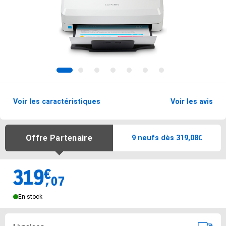
1
2
3
4
5
6
7
Voir les caractéristiques
Voir les avis
Options de livraisons du produit
Offre Partenaire
9 neufs dès 319,08€
319
€
Vendu 319.07€
,
07
En stock
Options de livraison
Sélectionnez votre mode de livraison préféré