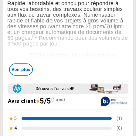
Rapide, abordable et conçu pour répondre à
tous vos besoins, des travaux couleur simples
Type d'écran
aux flux de travail complexes. Numérisation
rapide et fiable de vos projets à gros volume à
Sans écran
des vitesses pouvant atteindre 35 ppm/70 ipm
et un chargeur automatique de documents de
h1
Compatibilité
50 pages.
Recommandé pour des volumes de
3 500 pages par jour.
PC & Mac
Taille réduite. Numérisations
Dimensions (cm)
rapides. Mêmes résultats fiables.
30 x 17.2 x 15.4
Voir plus
Optimisez les flux de travail
avec une numérisation à une
Part Number (référence fabricant)
seule touche
6FW06A#B19
5/5
(1 avis)
Avis client
Le produit a une évaluation de 5 sur 5 avec un nombre d'av
Capturez des documents
EAN
d’entreprise comme un pro
193808948503
5
(1)
1 avis avec une note de 5 étoiles, représentant 100% de 
4
(0)
0 avis avec une note de 4 étoiles, représentant 0% de ro
Catégorie produits