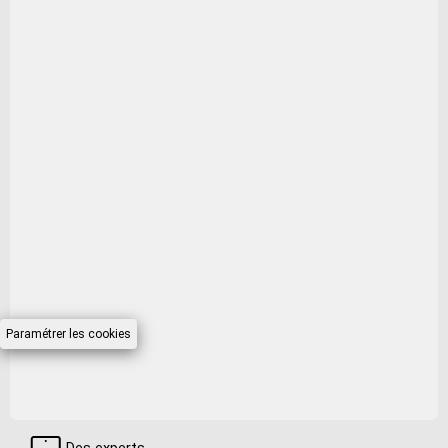
ce scanner dans des espaces réduits.
Fonction OCR (reconnaissance
optique de caractères) intégrée
avec sécurité PDF
La fonction intégrée de reconnaissance
optique des caractères (OCR) vous permet
de créer des fichiers interrogeables
directement depuis votre imprimante
multifonction laser pour que vous puissiez
trouver le document dont vous avez besoin,
quand vous en avez besoin.
Logiciel tiers inclus
Paramétrer les cookies
Intégrez de nouvelles solutions HP et
tierces.
TWAIN, ISIS®
Des experts