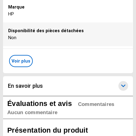
Marque
HP
Disponibilité des pièces détachées
Non
Poids du produit
Voir plus
2700 g
Coloris
Noir
En savoir plus
Wi-Fi
Évaluations et avis
Commentaires
Non
Aucun commentaire
Bluetooth
Présentation du produit
Non