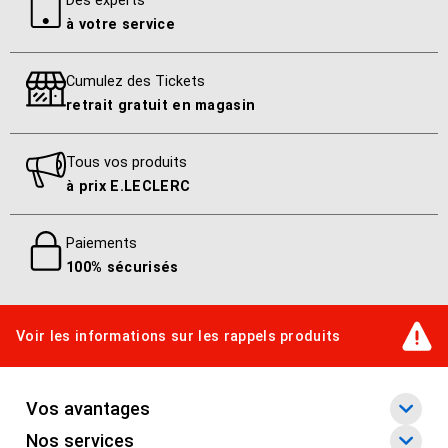
Numérisez des images directement dans
à votre service
des applications grâce aux logiciels
complets TWAIN et ISIS®.
Cumulez des Tickets
Numérisation instantanée
retrait gratuit en magasin
Technologie de fusion instantanée HP
Tous vos produits
Spécifications détaillées
à prix E.LECLERC
Paiements
Fiche technique
100% sécurisés
Scanner à alimentation
feuille à feuille HP
ScanJet Pro 2000 s2
Voir les informations sur les rappels produits
1,9 MB
Vos avantages
Nos services
Clauses d'exclusion de responsabilité