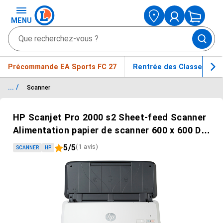
MENU
Précommande EA Sports FC 27
Rentrée des Classes
... /
Scanner
Passer le carrousel d'images
HP Scanjet Pro 2000 s2 Sheet-feed Scanner
Alimentation papier de scanner 600 x 600 DPI
A4 Noir, Blanc
(1 avis)
5/5
SCANNER
HP
Le produit a une évaluation de 5 sur 5 avec un nombre d'av